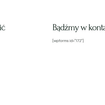
ić
Bądźmy w konta
[wpforms id="172"]