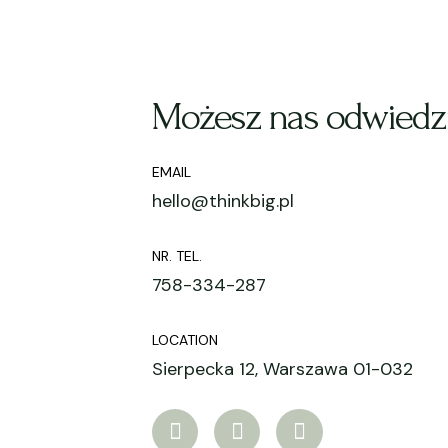
Możesz nas odwiedz
EMAIL
hello@thinkbig.pl
NR. TEL.
758-334-287
LOCATION
Sierpecka 12, Warszawa 01-032
T
I
Y
w
n
o