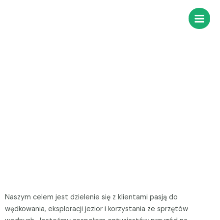
Skip
Main
to
Men
content
O nas
Naszym celem jest dzielenie się z klientami pasją do
wędkowania, eksploracji jezior i korzystania ze sprzętów