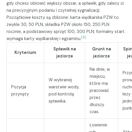
gdy chcesz obłowić większy obszar, a spławik, gdy zależy ci
na precyzyjnym podaniu i czytelnej sygnalizacji.
Początkowe koszty są zbliżone: karta wędkarska PZW to
zwykle 30, 50 PLN, składka PZW około 150, 250 PLN
rocznie, a podstawowy sprzęt 100, 300 PLN; formalny start
[3]
wymaga karty wędkarskiej i egzaminu.
Spławik na
Grunt na
Spi
Kryterium
jeziorze
jeziorze
je
Na dnie, w
Przy
miejscu,
W wybranej
pro
które ma
Pozycja
warstwie wody,
ruch
pracować
przynęty
pod kontrolą
leży
przez
spławika.
jed
dłuższy
punk
czas.
Łowienie