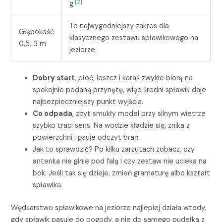
[2]
g.
To najwygodniejszy zakres dla
Głębokość
klasycznego zestawu spławikowego na
0,5, 3 m
jeziorze.
Dobry start
, płoć, leszcz i karaś zwykle biorą na
spokojnie podaną przynętę, więc średni spławik daje
najbezpieczniejszy punkt wyjścia.
Co odpada
, zbyt smukły model przy silnym wietrze
szybko traci sens. Na wodzie kładzie się, znika z
powierzchni i psuje odczyt brań.
Jak to sprawdzić? Po kilku zarzutach zobacz, czy
antenka nie ginie pod falą i czy zestaw nie ucieka na
bok. Jeśli tak się dzieje, zmień gramaturę albo kształt
spławika.
Wędkarstwo spławikowe na jeziorze najlepiej działa wtedy,
gdy spławik pasuje do pogody, a nie do samego pudełka z