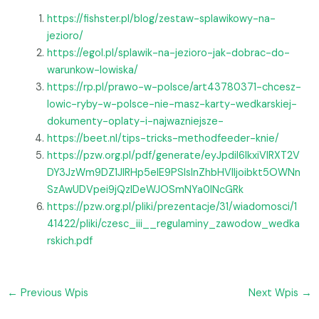
https://fishster.pl/blog/zestaw-splawikowy-na-
jezioro/
https://egol.pl/splawik-na-jezioro-jak-dobrac-do-
warunkow-lowiska/
https://rp.pl/prawo-w-polsce/art43780371-chcesz-
lowic-ryby-w-polsce-nie-masz-karty-wedkarskiej-
dokumenty-oplaty-i-najwazniejsze-
https://beet.nl/tips-tricks-methodfeeder-knie/
https://pzw.org.pl/pdf/generate/eyJpdiI6IkxiVlRXT2V
DY3JzWm9DZ1JlRHp5elE9PSIsInZhbHVlIjoibkt5OWNn
SzAwUDVpei9jQzlDeWJOSmNYa0lNcGRk
https://pzw.org.pl/pliki/prezentacje/31/wiadomosci/1
41422/pliki/czesc_iii__regulaminy_zawodow_wedka
rskich.pdf
←
Previous Wpis
Next Wpis
→