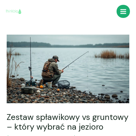
Skip
Post
Main
to
navigation
Men
content
Zestaw spławikowy vs gruntowy
– który wybrać na jezioro