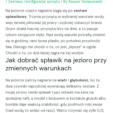
/
Zestawy i konfiguracje sprzętu
/ By
Kacper Gołaszewski
Na jeziorze często najpierw sięga się po
zestaw
spławikowy
. Trzyma przynętę w wybranej warstwie wody,
więc łatwiej pilnować jej pracy i szybciej zobaczyć branie.
Grunt działa inaczej: przynęta leży na dnie, a to pasuje
rybom żerującym nisko. Nad wodą warunki potrafią zmienić
się w godzinę, rano bywa płasko, po południu przychodzi
fala. Dlatego nie chodzi o to, co jest „lepsze” w ogóle.
Chodzi o to, co dziś lepiej zagra na tej wodzie.
Jak dobrać spławik na jezioro przy
zmiennych warunkach
Na jeziorze patrzę najpierw na
wiatr
i
głębokość
, bo te
dwa czynniki najszybciej wywracają delikatny zestaw. Z
mojej strony cienki spławik typu ołówek ma sens na
spokojnej tafli, a model z korpusem w kształcie gruszki albo
bombki daje większą stabilność, gdy podmuch robi swoje
(nad wodą to widać od razu). Warto trzymać się żyłki 0,12,