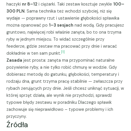
haczyki
nr 8–12
i ciężarki. Taki zestaw kosztuje zwykle
100–
300 PLN
. Sama technika też wchodzi szybciej, niż się
wydaje — poprawny rzut i ustawienie głębokości spławika
można opanować po
1–3 sesjach
nad wodą. Gdy pracujesz
gruntowo, najwięcej robi właśnie zanęta, bo to ona trzyma
ryby w jednym miejscu. To widać szczególnie przy
feederze, gdzie zestaw ma pracować przy dnie i wracać
[1]
dokładnie w ten sam punkt.
Zasada
jest prosta: zanęta ma przypominać naturalne
pożywienie ryby, a nie tylko robić chmurę w wodzie. Gdy
dobierasz metodę do gatunku, głębokości, temperatury i
rodzaju dna, grunt trzyma pracę stabilnie — zwłaszcza przy
rybach żerujących przy dnie. Jeśli chcesz uniknąć sytuacji, w
której sprzęt działa, ale wynik nie przychodzi, sprawdź
typowe błędy zestawu w poradniku
Dlaczego spławik
zachowuje się nieprawidłowo – typowe problemy i ich
przyczyny
.
Źródła