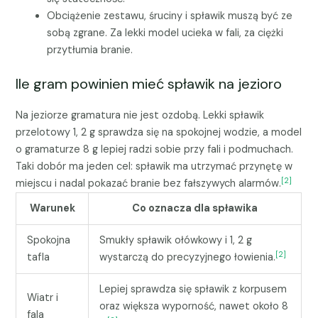
Obciążenie zestawu, śruciny i spławik muszą być ze
sobą zgrane. Za lekki model ucieka w fali, za ciężki
przytłumia branie.
Ile gram powinien mieć spławik na jezioro
Na jeziorze gramatura nie jest ozdobą. Lekki spławik
przelotowy 1, 2 g sprawdza się na spokojnej wodzie, a model
o gramaturze 8 g lepiej radzi sobie przy fali i podmuchach.
Taki dobór ma jeden cel: spławik ma utrzymać przynętę w
[2]
miejscu i nadal pokazać branie bez fałszywych alarmów.
Warunek
Co oznacza dla spławika
Spokojna
Smukły spławik ołówkowy i 1, 2 g
[2]
tafla
wystarczą do precyzyjnego łowienia.
Lepiej sprawdza się spławik z korpusem
Wiatr i
oraz większa wyporność, nawet około 8
fala