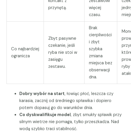
kontakt z
zestawowi
czek
przynętą.
więcej
jed
czasu.
miej
Brak
Mon
cierpliwości
Zbyt pasywne
prow
i zbyt
czekanie, jeśli
przy
Co najbardziej
szybka
ryba nie stoi w
któr
ogranicza
zmiana
zasięgu
prow
miejsca bez
zestawu.
ryby
obserwacji
atak
dna.
Dobry wybór na start
, łowiąc płoć, leszcza czy
karasia, zacznij od średniego spławika i dopiero
potem dopasuj go do warunków dnia.
Co dyskwalifikuje model
, zbyt smukły spławik przy
silnym wietrze nie pomaga, tylko przeszkadza. Nad
wodą szybko traci stabilność.