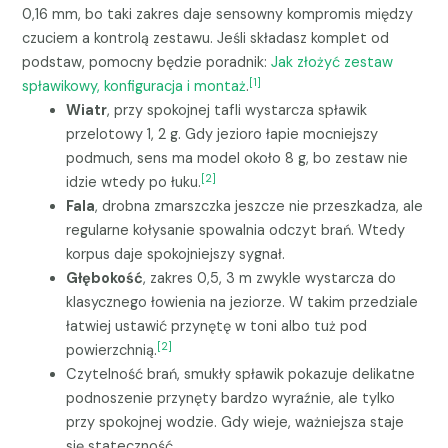
0,16 mm, bo taki zakres daje sensowny kompromis między
czuciem a kontrolą zestawu. Jeśli składasz komplet od
podstaw, pomocny będzie poradnik:
Jak złożyć zestaw
[1]
spławikowy, konfiguracja i montaż
.
Wiatr
, przy spokojnej tafli wystarcza spławik
przelotowy 1, 2 g. Gdy jezioro łapie mocniejszy
podmuch, sens ma model około 8 g, bo zestaw nie
[2]
idzie wtedy po łuku.
Fala
, drobna zmarszczka jeszcze nie przeszkadza, ale
regularne kołysanie spowalnia odczyt brań. Wtedy
korpus daje spokojniejszy sygnał.
Głębokość
, zakres 0,5, 3 m zwykle wystarcza do
klasycznego łowienia na jeziorze. W takim przedziale
łatwiej ustawić przynętę w toni albo tuż pod
[2]
powierzchnią.
Czytelność brań, smukły spławik pokazuje delikatne
podnoszenie przynęty bardzo wyraźnie, ale tylko
przy spokojnej wodzie. Gdy wieje, ważniejsza staje
się stateczność.