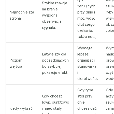
ryb
Akt
Szybka reakcja
żerujących
szuk
na branie i
Najmocniejsza
przy dnie i
ryby
wygodna
strona
możliwość
wię
obserwacja
dłuższego
obsz
sygnału.
czekania,
zbior
także nocą.
Wymaga
Wym
Łatwiejszy dla
lepszej
nauk
Poziom
początkujących,
organizacji
prow
wejścia
bo szybciej
stanowiska
przy
pokazuje efekt.
i
czyt
cierpliwości.
wody
Gdy ryba
Gdy 
Gdy chcesz
stoi przy
akty
łowić punktowo
dnie i
szuk
Kiedy wybrać
i mieć stały
chcesz dać
zami