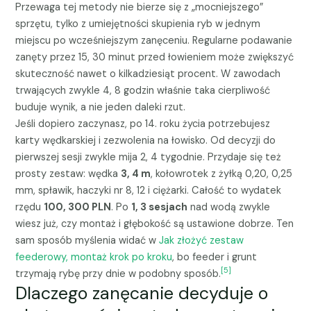
Przewaga tej metody nie bierze się z „mocniejszego”
sprzętu, tylko z umiejętności skupienia ryb w jednym
miejscu po wcześniejszym zanęceniu. Regularne podawanie
zanęty przez 15, 30 minut przed łowieniem może zwiększyć
skuteczność nawet o kilkadziesiąt procent. W zawodach
trwających zwykle 4, 8 godzin właśnie taka cierpliwość
buduje wynik, a nie jeden daleki rzut.
Jeśli dopiero zaczynasz, po 14. roku życia potrzebujesz
karty wędkarskiej i zezwolenia na łowisko. Od decyzji do
pierwszej sesji zwykle mija 2, 4 tygodnie. Przydaje się też
prosty zestaw: wędka
3, 4 m
, kołowrotek z żyłką 0,20, 0,25
mm, spławik, haczyki nr 8, 12 i ciężarki. Całość to wydatek
rzędu
100, 300 PLN
. Po
1, 3 sesjach
nad wodą zwykle
wiesz już, czy montaż i głębokość są ustawione dobrze. Ten
sam sposób myślenia widać w
Jak złożyć zestaw
feederowy, montaż krok po kroku
, bo feeder i grunt
[5]
trzymają rybę przy dnie w podobny sposób.
Dlaczego zanęcanie decyduje o