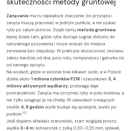
skuteczności metody gruntowej
Zanęcanie
ma tu największe znaczenie, bo przynęta i
zanęta muszą pracować w jednym punkcie, a nie szukać
ryby po całym jeziorze. Dzięki temu
metoda gruntowa
lepiej działa tam, gdzie ryba dostaje sygnał zbliżony do
naturalnego pożywienia i może wracać do miejsca
żerowania bez niepokoju. W praktyce skuteczność zestawu
zależy bardziej od dna, pory roku, temperatury i gatunku niż
od samego sprzętu.
Na wodach, gdzie w sezonie łowi kilkaset osób, a w Polsce
działa około
1 miliona członków PZW
i szacunkowo
3, 4
miliony aktywnych wędkarzy
, przewagę daje
powtarzalność. Zanęta ma utrzymać ryby w polu łowienia, a
nie tylko ściągnąć je na chwilę. W zawodach trwających
zwykle
4, 8 godzin
wynik buduje się spokojnie, punkt po
[6]
punkcie.
Jeśli dopiero składasz stanowisko, start wygląda prosto:
wędka
3–4 m
, kołowrotek z żyłką 0,20–0,25 mm, spławik,