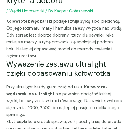
kryteria doboru
/
Wędki i kołowrotki
/ By
Kacper Gołaszewski
Kołowrotek wędkarski
podaje i zwija żyłkę albo plecionkę.
Od jego rozmiaru, masy i hamulca zależy wygoda nad wodą.
Gdy sprzęt jest dobrze dobrany, rzuty idą pewniej, ręka
mniej się męczy, a rybę prowadzi się spokojniej podczas
holu. Najlepiej dopasować model do metody łowienia i
ciężaru zestawu.
Wyważenie zestawu ultralight
dzięki dopasowaniu kołowrotka
Przy ultralight każdy gram czuć od razu.
Kołowrotek
wędkarski do ultralight
nie powinien dociążać lekkiej
wędki, bo cały zestaw traci równowagę. Najczęściej wybiera
się rozmiar 1000, 2500, bo najlepiej pasuje do delikatnego
spinningu.
Zbyt ciężki kołowrotek sprawia, że kij pochyla się do przodu
i przynęta idzie mniej swobodnie. Lekkie modele, takie jak