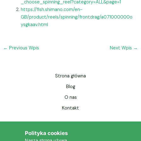
_choose_spinning_reel?category=ALL&page=1
https://fish.shimano.com/en-
GB/product/reels/spinning/frontdrag/a071000000o
ysgkaav.html
←
Previous Wpis
Next Wpis
→
Strona główna
Blog
O nas
Kontakt
Polityka cookies
Nasza strona używa