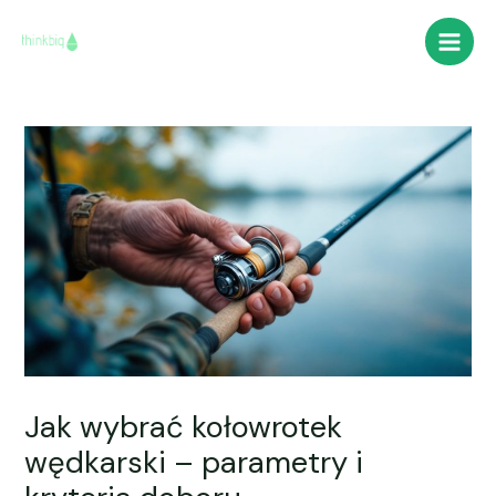
Skip
Post
Main
to
navigation
Men
content
Jak wybrać kołowrotek
wędkarski – parametry i