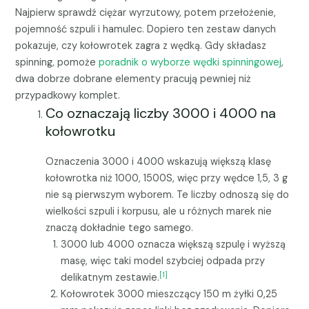
Najpierw sprawdź ciężar wyrzutowy, potem przełożenie,
pojemność szpuli i hamulec. Dopiero ten zestaw danych
pokazuje, czy kołowrotek zagra z wędką. Gdy składasz
spinning, pomoże
poradnik o wyborze wędki spinningowej
,
dwa dobrze dobrane elementy pracują pewniej niż
przypadkowy komplet.
Co oznaczają liczby 3000 i 4000 na
kołowrotku
Oznaczenia 3000 i 4000 wskazują większą klasę
kołowrotka niż 1000, 1500S, więc przy wędce 1,5, 3 g
nie są pierwszym wyborem. Te liczby odnoszą się do
wielkości szpuli i korpusu, ale u różnych marek nie
znaczą dokładnie tego samego.
3000 lub 4000 oznacza większą szpulę i wyższą
masę, więc taki model szybciej odpada przy
[1]
delikatnym zestawie.
Kołowrotek 3000 mieszczący 150 m żyłki 0,25