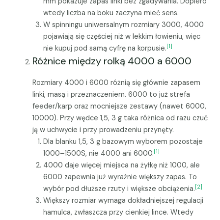
mm pokazuje zapas linki bez zgadywania. Dopiero
wtedy liczba na boku zaczyna mieć sens.
W spinningu uniwersalnym rozmiary 3000, 4000
pojawiają się częściej niż w lekkim łowieniu, więc
[1]
nie kupuj pod samą cyfrę na korpusie.
Różnice między rolką 4000 a 6000
Rozmiary 4000 i 6000 różnią się głównie zapasem
linki, masą i przeznaczeniem. 6000 to już strefa
feeder/karp oraz mocniejsze zestawy (nawet 6000,
10000). Przy wędce 1,5, 3 g taka różnica od razu czuć
ją w uchwycie i przy prowadzeniu przynęty.
Dla blanku 1,5, 3 g bazowym wyborem pozostaje
[1]
1000–1500S, nie 4000 ani 6000.
4000 daje więcej miejsca na żyłkę niż 1000, ale
6000 zapewnia już wyraźnie większy zapas. To
[2]
wybór pod dłuższe rzuty i większe obciążenia.
Większy rozmiar wymaga dokładniejszej regulacji
hamulca, zwłaszcza przy cienkiej lince. Wtedy