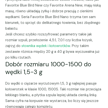
Favorite Blue Bird New czy Favorite Arena New, mają niską
masę, równo układają żyłkę i dobrze pracują z cienkimi
wędkami. Seria Favorite Blue Bird Nano trzyma ten sam
kierunek, to sprzęt do delikatnego łowienia, bez zbędnego
balastu.
Jeśli chcesz szybko rozszyfrować parametry takie jak
rozmiar szpuli, przełożenie 4,5:1, 7,0:1 czy liczba łożysk,
zajrzyj do
słownika wędek i kołowrotków
. Przy takim
zestawie różnica między 20 g a 40 g bywa wyczuwalna już
po kilku rzutach.
Dobór rozmiaru 1000-1500 do
wędki 1,5-3 g
Do wędki o ciężarze wyrzutowym 1,5, 3 g najlepiej pasuje
kołowrotek w klasie 1000, 1500S. Taki rozmiar nie przeciąża
lekkiego blanku, a płytka szpula lepiej układa cienką linkę.
Sama cyfra na korpusie nie wystarcza, bo liczy się jeszcze
równowaga całego kompletu.