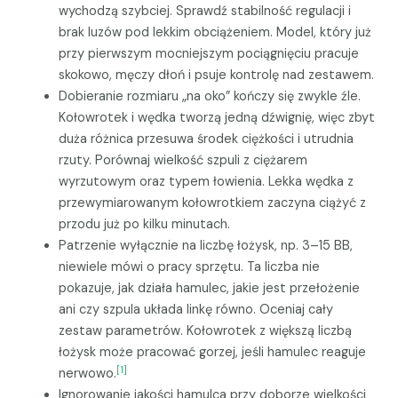
wychodzą szybciej. Sprawdź stabilność regulacji i
brak luzów pod lekkim obciążeniem. Model, który już
przy pierwszym mocniejszym pociągnięciu pracuje
skokowo, męczy dłoń i psuje kontrolę nad zestawem.
Dobieranie rozmiaru „na oko” kończy się zwykle źle.
Kołowrotek i wędka tworzą jedną dźwignię, więc zbyt
duża różnica przesuwa środek ciężkości i utrudnia
rzuty. Porównaj wielkość szpuli z ciężarem
wyrzutowym oraz typem łowienia. Lekka wędka z
przewymiarowanym kołowrotkiem zaczyna ciążyć z
przodu już po kilku minutach.
Patrzenie wyłącznie na liczbę łożysk, np. 3–15 BB,
niewiele mówi o pracy sprzętu. Ta liczba nie
pokazuje, jak działa hamulec, jakie jest przełożenie
ani czy szpula układa linkę równo. Oceniaj cały
zestaw parametrów. Kołowrotek z większą liczbą
łożysk może pracować gorzej, jeśli hamulec reaguje
[1]
nerwowo.
Ignorowanie jakości hamulca przy doborze wielkości