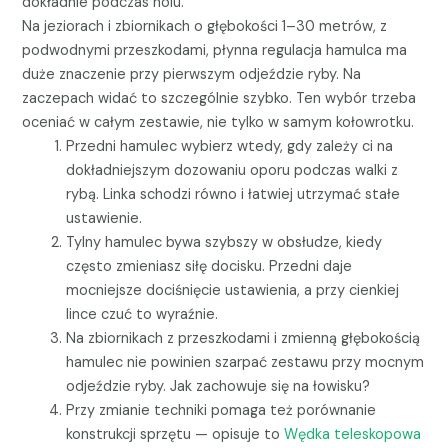
dokładnie podczas holu.
Na jeziorach i zbiornikach o głębokości 1–30 metrów, z
podwodnymi przeszkodami, płynna regulacja hamulca ma
duże znaczenie przy pierwszym odjeździe ryby. Na
zaczepach widać to szczególnie szybko. Ten wybór trzeba
oceniać w całym zestawie, nie tylko w samym kołowrotku.
Przedni hamulec wybierz wtedy, gdy zależy ci na
dokładniejszym dozowaniu oporu podczas walki z
rybą. Linka schodzi równo i łatwiej utrzymać stałe
ustawienie.
Tylny hamulec bywa szybszy w obsłudze, kiedy
często zmieniasz siłę docisku. Przedni daje
mocniejsze dociśnięcie ustawienia, a przy cienkiej
lince czuć to wyraźnie.
Na zbiornikach z przeszkodami i zmienną głębokością
hamulec nie powinien szarpać zestawu przy mocnym
odjeździe ryby. Jak zachowuje się na łowisku?
Przy zmianie techniki pomaga też porównanie
konstrukcji sprzętu — opisuje to
Wędka teleskopowa