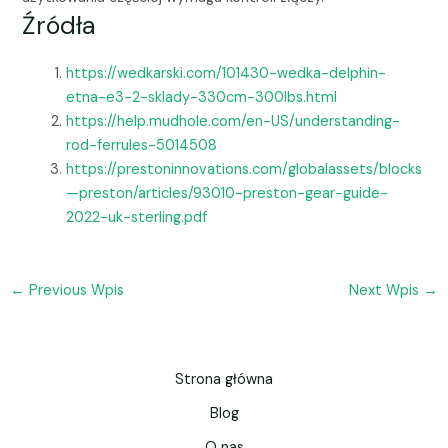
Źródła
https://wedkarski.com/101430-wedka-delphin-
etna-e3-2-sklady-330cm-300lbs.html
https://help.mudhole.com/en-US/understanding-
rod-ferrules-5014508
https://prestoninnovations.com/globalassets/blocks
—preston/articles/93010-preston-gear-guide-
2022-uk-sterling.pdf
←
Previous Wpis
Next Wpis
→
Strona główna
Blog
O nas