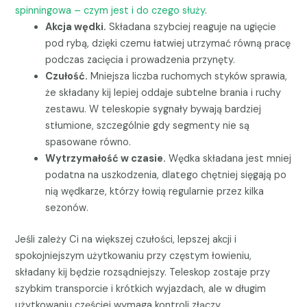
spinningowa – czym jest i do czego służy
.
Akcja wędki.
Składana szybciej reaguje na ugięcie
pod rybą, dzięki czemu łatwiej utrzymać równą pracę
podczas zacięcia i prowadzenia przynęty.
Czułość.
Mniejsza liczba ruchomych styków sprawia,
że składany kij lepiej oddaje subtelne brania i ruchy
zestawu. W teleskopie sygnały bywają bardziej
stłumione, szczególnie gdy segmenty nie są
spasowane równo.
Wytrzymałość w czasie.
Wędka składana jest mniej
podatna na uszkodzenia, dlatego chętniej sięgają po
nią wędkarze, którzy łowią regularnie przez kilka
sezonów.
Jeśli zależy Ci na większej czułości, lepszej akcji i
spokojniejszym użytkowaniu przy częstym łowieniu,
składany kij będzie rozsądniejszy. Teleskop zostaje przy
szybkim transporcie i krótkich wyjazdach, ale w długim
użytkowaniu częściej wymaga kontroli złączy.