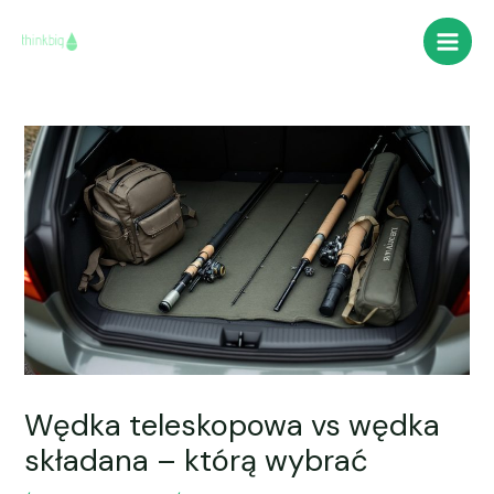
Skip
Post
Main
to
navigation
Men
content
Wędka teleskopowa vs wędka
składana – którą wybrać