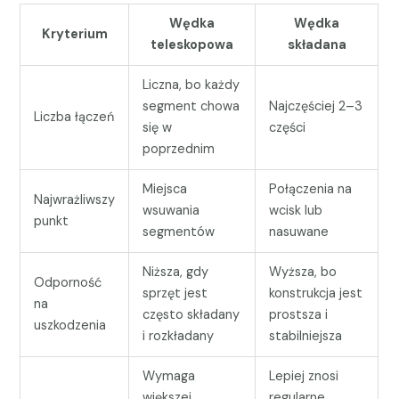
Wędka
Wędka
Kryterium
teleskopowa
składana
Liczna, bo każdy
segment chowa
Najczęściej 2–3
Liczba łączeń
się w
części
poprzednim
Miejsca
Połączenia na
Najwrażliwszy
wsuwania
wcisk lub
punkt
segmentów
nasuwane
Niższa, gdy
Wyższa, bo
Odporność
sprzęt jest
konstrukcja jest
na
często składany
prostsza i
uszkodzenia
i rozkładany
stabilniejsza
Wymaga
Lepiej znosi
większej
regularne