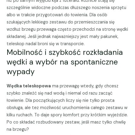
niż po samym wyjęciu kija z futerału. Różnice stają się
szczególnie widoczne podczas dłuższego noszenia sprzętu
albo w trakcie przygotowań do łowienia. Dla osób
szukających lekkiego zestawu do przemieszczania się
wzdłuż brzegu przewaga często przechodzi na stronę wędki
składanej. Jeśli jednak najważniejszy jest mały pakunek,
teleskop nadal broni się w transporcie.
Mobilność i szybkość rozkładania
wędki a wybór na spontaniczne
wypady
Wędka teleskopowa
ma przewagę wtedy, gdy chcesz
szybko znaleźć się nad wodą i niemal od razu zacząć
łowienie. Dla początkujących liczy się nie tylko prosta
obsługa, ale też możliwość uruchomienia całego zestawu w
kilku ruchach. To daje spory komfort przy krótkim wyjeździe.
Po co składać rozbudowany zestaw, jeśli masz tylko chwilę
na brzegu?