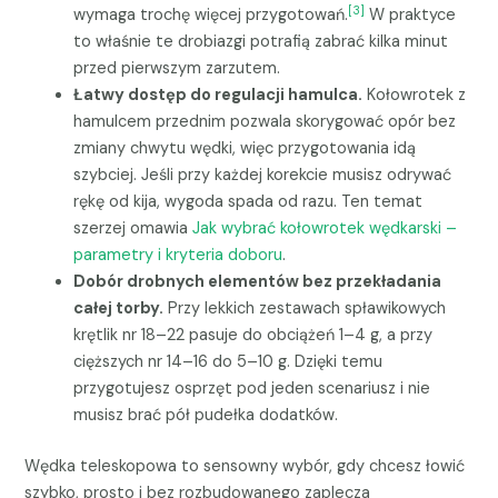
[3]
wymaga trochę więcej przygotowań.
W praktyce
to właśnie te drobiazgi potrafią zabrać kilka minut
przed pierwszym zarzutem.
Łatwy dostęp do regulacji hamulca.
Kołowrotek z
hamulcem przednim pozwala skorygować opór bez
zmiany chwytu wędki, więc przygotowania idą
szybciej. Jeśli przy każdej korekcie musisz odrywać
rękę od kija, wygoda spada od razu. Ten temat
szerzej omawia
Jak wybrać kołowrotek wędkarski –
parametry i kryteria doboru
.
Dobór drobnych elementów bez przekładania
całej torby.
Przy lekkich zestawach spławikowych
krętlik nr 18–22 pasuje do obciążeń 1–4 g, a przy
cięższych nr 14–16 do 5–10 g. Dzięki temu
przygotujesz osprzęt pod jeden scenariusz i nie
musisz brać pół pudełka dodatków.
Wędka teleskopowa to sensowny wybór, gdy chcesz łowić
szybko, prosto i bez rozbudowanego zaplecza