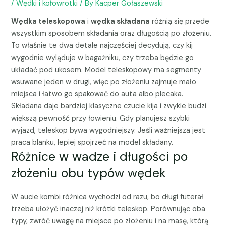
/
Wędki i kołowrotki
/ By
Kacper Gołaszewski
Wędka teleskopowa
i
wędka składana
różnią się przede
wszystkim sposobem składania oraz długością po złożeniu.
To właśnie te dwa detale najczęściej decydują, czy kij
wygodnie wyląduje w bagażniku, czy trzeba będzie go
układać pod ukosem. Model teleskopowy ma segmenty
wsuwane jeden w drugi, więc po złożeniu zajmuje mało
miejsca i łatwo go spakować do auta albo plecaka.
Składana daje bardziej klasyczne czucie kija i zwykle budzi
większą pewność przy łowieniu. Gdy planujesz szybki
wyjazd, teleskop bywa wygodniejszy. Jeśli ważniejsza jest
praca blanku, lepiej spojrzeć na model składany.
Różnice w wadze i długości po
złożeniu obu typów wędek
W aucie kombi różnica wychodzi od razu, bo długi futerał
trzeba ułożyć inaczej niż krótki teleskop. Porównując oba
typy, zwróć uwagę na miejsce po złożeniu i na masę, którą