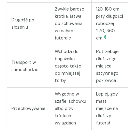
Zwykle bardzo
120, 180 cm
krótka, łatwa
przy długości
Długość po
do schowania
roboczej
złożeniu
w małym
270, 360
[1]
futerale
cm
Wchodzi do
Potrzebuje
bagażnika,
dłuższego
Transport w
często także
miejsca i
samochodzie
do mniejszej
sztywnego
torby
pokrowca
Wygodne w
Lepiej, gdy
szafie, schowku
masz
Przechowywanie
albo przy
miejsce na
krótkich
dłuższy
wyjazdach
futerał