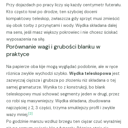
Przy dojazdach po pracy liczy się każdy centymetr futerału.
Kto często łowi po drodze, ten szybciej doceni
kompaktowy teleskop, zwłaszcza gdy sprzęt musi zmieścić
się obok torby z przynętami i wody. Wędka składana dalej
ma sens, jeśli masz większy pokrowiec i nie chcesz ściskać
wyposażenia na siłę.
Porównanie wagi i grubości blanku w
praktyce
Na papierze oba kije mogą wyglądać podobnie, ale w ręce
różnica zwykle wychodzi szybko.
Wędka teleskopowa
jest
zazwyczaj cięższa i grubsza po złożeniu niż składana o tej
samej gramaturze. Wynika to z konstrukcji, bo blank
teleskopowy musi schować segmenty jeden w drugi, przez
co robi się masywniejszy. Wędka składana, zbudowana
najczęściej z 2, 3 części, trzyma smuklejszy profil i zwykle
[2]
waży mniej.
Po godzinie marszu wzdłuż brzegu ten ciężar czuć wyraźniej