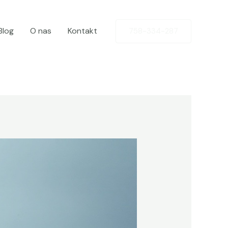
Blog
O nas
Kontakt
758-334-287