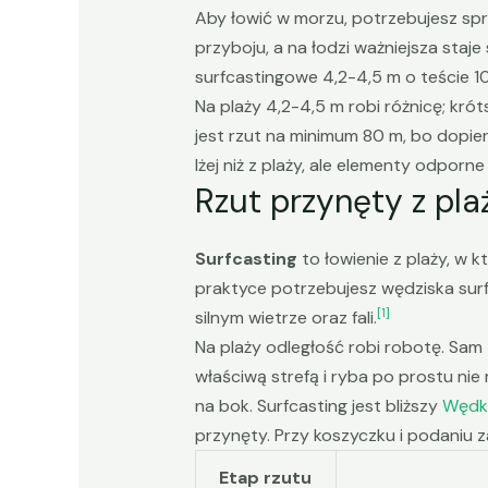
Aby łowić w morzu, potrzebujesz sp
przyboju, a na łodzi ważniejsza staje
surfcastingowe 4,2-4,5 m o teście
Na plaży 4,2-4,5 m robi różnicę; kró
jest rzut na minimum 80 m, bo dopie
lżej niż z plaży, ale elementy odporn
Rzut przynęty z pl
Surfcasting
to łowienie z plaży, w k
praktyce potrzebujesz wędziska surf
[1]
silnym wietrze oraz fali.
Na plaży odległość robi robotę. Sam 
właściwą strefą i ryba po prostu nie
na bok. Surfcasting jest bliższy
Wędka
przynęty. Przy koszyczku i podaniu
Etap rzutu