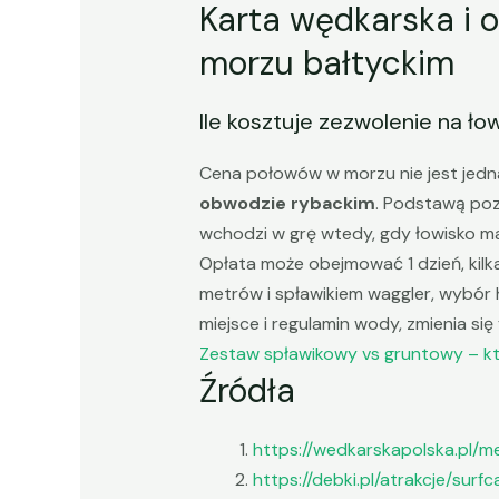
Karta wędkarska i 
morzu bałtyckim
Ile kosztuje zezwolenie na ło
Cena połowów w morzu nie jest jedna
obwodzie rybackim
. Podstawą po
wchodzi w grę wtedy, gdy łowisko m
Opłata może obejmować 1 dzień, kilk
metrów i spławikiem waggler, wybór 
miejsce i regulamin wody, zmienia się
Zestaw spławikowy vs gruntowy – kt
Źródła
https://wedkarskapolska.pl/
https://debki.pl/atrakcje/sur