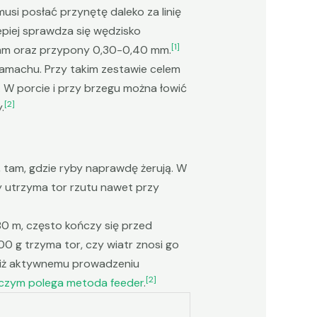
si posłać przynętę daleko za linię
lepiej sprawdza się wędzisko
[1]
 mm oraz przypony 0,30-0,40 mm.
 zamachu. Przy takim zestawie celem
 W porcie i przy brzegu można łowić
[2]
.
e, tam, gdzie ryby naprawdę żerują. W
y utrzyma tor rzutu nawet przy
 80 m, często kończy się przed
00 g trzyma tor, czy wiatr znosi go
iż aktywnemu prowadzeniu
[2]
czym polega metoda feeder
.