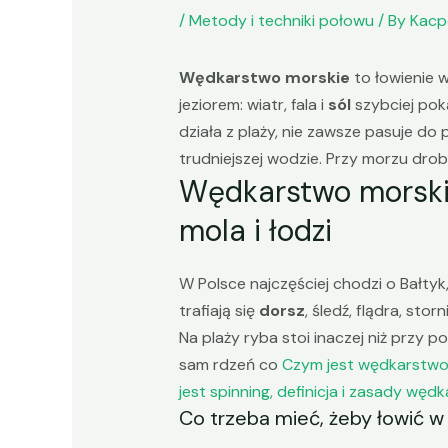
/
Metody i techniki połowu
/ By
Kacp
Wędkarstwo morskie
to łowienie w
jeziorem: wiatr, fala i
sól
szybciej poka
działa z plaży, nie zawsze pasuje do p
trudniejszej wodzie. Przy morzu dro
Wędkarstwo morskie
mola i łodzi
W Polsce najczęściej chodzi o Bałtyk, 
trafiają się
dorsz
, śledź, flądra, sto
Na plaży ryba stoi inaczej niż przy p
sam rdzeń co
Czym jest wędkarstwo, 
jest spinning, definicja i zasady wę
Co trzeba mieć, żeby łowić 