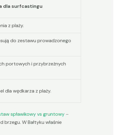
a dla surfcastingu
ia z plaży.
pasują do zestawu prowadzonego
ach portowych i przybrzeżnych
l dla wędkarza z plaży.
staw spławikowy vs gruntowy –
od brzegu. W Bałtyku właśnie