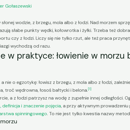
er Gołaszewski
 słonej wodzie, z brzegu, mola albo z łodzi. Nad morzem sprzę
zują słabe punkty wędki, kołowrotka i żyłki. Trzeba też dobr
ortu czy z łodzi. Liczy się nie tylko rzut, ale też praca przynę
biazgi wychodzą od razu.
 w praktyce: łowienie w morzu b
a nie o egzotykę: łowisz z brzegu, z mola albo z łodzi, zależnie
[1]
rnia, troć wędrowna, łosoś bałtycki i belona.
orcie, a z łodzi patrzysz na wodę z zupełnie innej odległości. 
definicja i znaczenie pojęcia
, a przy aktywnym prowadzeniu 
dkarstwa spinningowego
. To nie jest tylko kwestia nazwy metod
w morzu