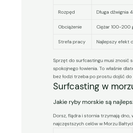
Rozpęd
Długa dźwignia 4
Obciążenie
Ciężar 100-200 g
Strefa pracy
Najlepszy efekt 
Sprzęt do surfcastingu musi znosić s
spokojnego łowienia. To właśnie dlate
bez łodzi trzeba po prostu dojść do
Surfcasting w mor
Jakie ryby morskie są najlep
Dorsz, flądra i stornia trzymają dno
najczęstszych celów w Morzu Bałtycki