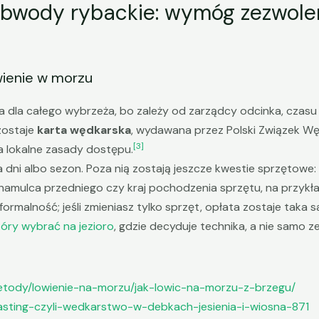
obwody rybackie: wymóg zezwole
wienie w morzu
 dla całego wybrzeża, bo zależy od zarządcy odcinka, czasu w
zostaje
karta wędkarska
, wydawana przez Polski Związek Wę
[3]
a lokalne zasady dostępu.
a dni albo sezon. Poza nią zostają jeszcze kwestie sprzętow
hamulca przedniego czy kraj pochodzenia sprzętu, na przykład
 formalność; jeśli zmieniasz tylko sprzęt, opłata zostaje taka
óry wybrać na jezioro
, gdzie decyduje technika, a nie samo z
metody/lowienie-na-morzu/jak-lowic-na-morzu-z-brzegu/
fcasting-czyli-wedkarstwo-w-debkach-jesienia-i-wiosna-871