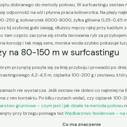
rzętu dobranego do metody połowu. W surfcastingu zestaw mu
 się odporność na sól i płynna praca kołowrotka. Na plaży naj
 100-250 g, kołowrotek 6000-8000, żyłka główna 0,35-0,45
tszy kij szybciej gubi zasięg, dłuższy męczy rękę przy każdym
ro tam często zaczyna się strefa żerowania ryb za przybojem.
e na korozję i tak mają sens, morska woda szybko pokazuje luzy
aży na 80-150 m w surfcastingu
tórym przynętę posyła się za linię przyboju i prowadzi po dni
castingowego 4,2-4,5 m, ciężarka 100-200 g i zestawu, któr
zamach nie wystarcza. Jeśli zestaw nie doleci co najmniej na
 ma z nim kontaktu. Po kilku rzutach widać, czy ciężarek 100-2
rstwo gruntowe – czym jest i jak działa ta metoda połowu
n
 zanęty przy brzegu pomaga też
Wędkarstwo feederowe – na 
Co ma znaczenie