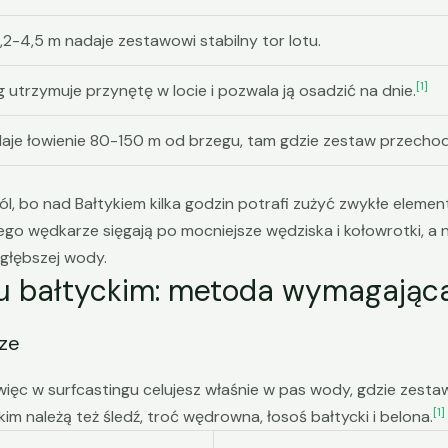
,2-4,5 m nadaje zestawowi stabilny tor lotu.
[1]
 utrzymuje przynętę w locie i pozwala ją osadzić na dnie.
daje łowienie 80-150 m od brzegu, tam gdzie zestaw przechodz
ól, bo nad Bałtykiem kilka godzin potrafi zużyć zwykłe element
go wędkarze sięgają po mocniejsze wędziska i kołowrotki, a nie
 głębszej wody.
zu bałtyckim: metoda wymagając
sze
, więc w surfcastingu celujesz właśnie w pas wody, gdzie zesta
[1]
m należą też śledź, troć wędrowna, łosoś bałtycki i belona.